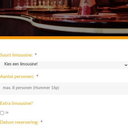
Soort limousine:
*
Aantal personen:
*
Extra limousine?
Ja
Datum reservering:
*