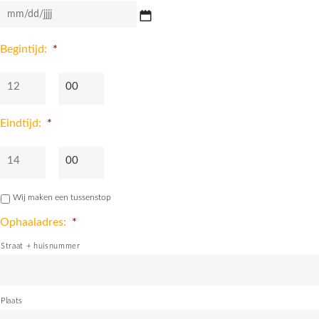
MM
Begintijd:
*
slash
DD
slash
JJJJ
Eindtijd:
*
Wij maken een tussenstop
Ophaaladres:
*
Straat + huisnummer
Plaats