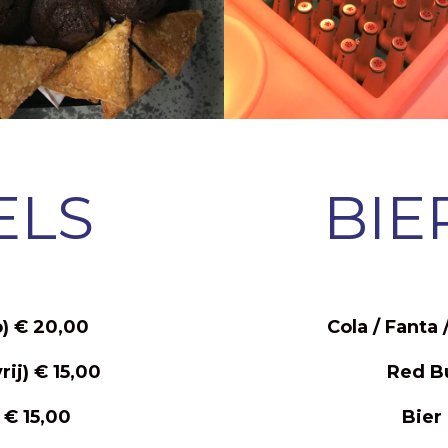
ELS
BIE
) € 20,00
Cola / Fanta 
rij) € 15,00
Red Bu
€ 15,00
Bier 