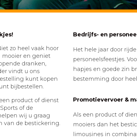
kjes!
Bedrijfs- en personee
iet zo heel vaak hoor
Het hele jaar door rijde
g mooier en geniet
personeelsfeestjes. Vo
nlopende dranken,
hapjes en goede zin br
er vindt u ons
bestelling kunt kopen
bestemming door heel 
unt bijbestellen.
Promotievervoer & m
een product of dienst
xSports of de
Als een product of dien
elpen wij u graag
 van de bestickering.
mooiers dan het besti
limousines in combina