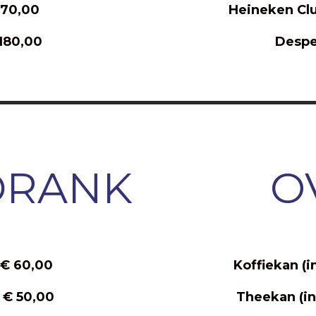
 70,00
Heineken Clu
180,00
Despe
DRANK
O
 € 60,00
Koffiekan (i
 € 50,00
Theekan (in