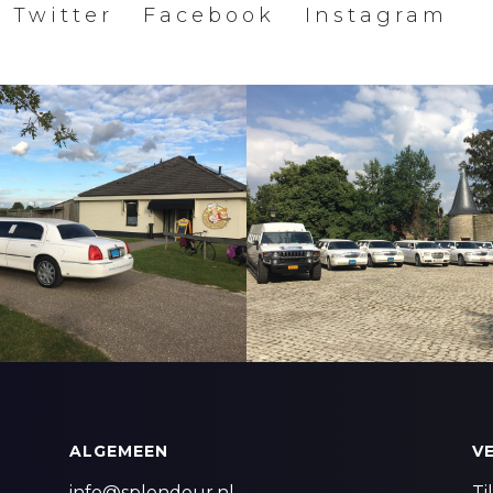
Twitter
Facebook
Instagram
ALGEMEEN
V
info@splendeur.nl
Ti