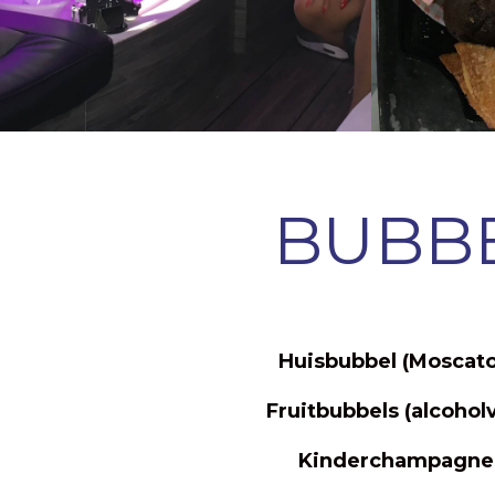
BUBB
Huisbubbel (Moscato
Fruitbubbels (alcoholv
Kinderchampagne 